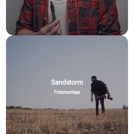
Retoque a prueba de clientes
Ir a la Masterclass
Sandstorm
integración a prueba de daltónicos.
Mis técnicas de manipulación digital, color e
Fotomontaje
daltónicos
Fotomontaje e integración a prueba de