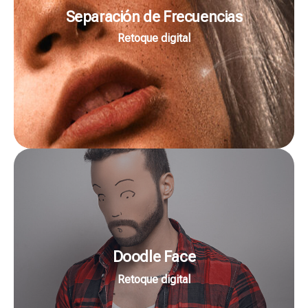
producto, arquitectura, paisaje, 3D e incluso vídeo.
Separación de Frecuencias
niveles para mejorar/corregir imágenes de retrato,
Retoque digital
usar la separación de frecuencias a todos los
De cero a experto, pero experto de verdad. Vas a
hasta ahora.
La técnica más potente y maltratada...
Ir a la Masterclass
Doodle Face
última hora.
inteligentes, a prueba de clientadas y cambios de
Retoque digital
Te enseño mi proceso de retoque con workflows