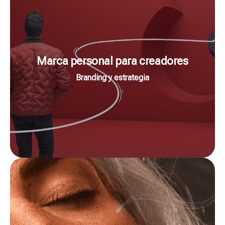
Ir al curso
su primera opción.
Marca personal para creadores
haz que tus clientes o tu audiencia te elijan como
funciona, comprobado por mi propia experiencia, y
Branding y estrategia
Defínete como profesional con un sistema que
perfil
Desarrolla una estrategia basada en tu
Ir al curso